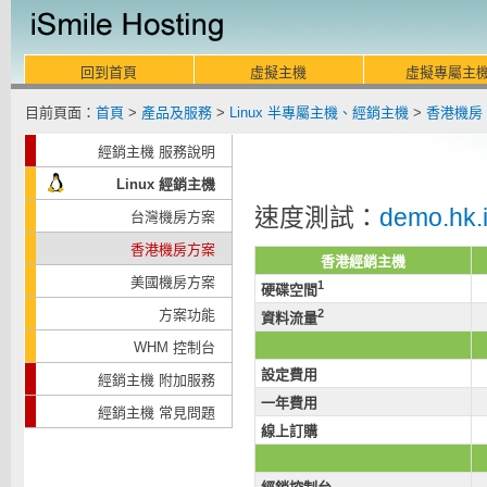
回到首頁
虛擬主機
虛擬專屬主
目前頁面：
首頁
>
產品及服務
>
Linux 半專屬主機、經銷主機
>
香港機房 
經銷主機 服務說明
Linux 經銷主機
速度測試：
demo.hk.i
台灣機房方案
香港機房方案
香港經銷主機
美國機房方案
1
硬碟空間
方案功能
2
資料流量
WHM 控制台
設定費用
經銷主機 附加服務
一年費用
經銷主機 常見問題
線上訂購