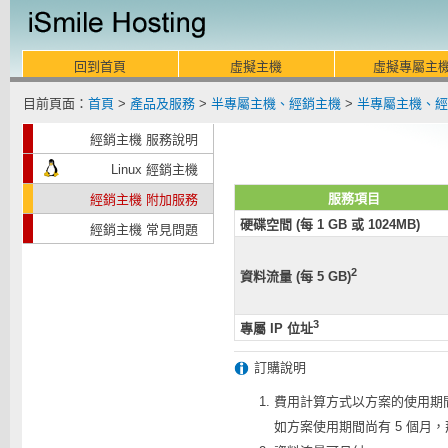
回到首頁
虛擬主機
虛擬專屬主
目前頁面：
首頁
>
產品及服務
>
半專屬主機、經銷主機
>
半專屬主機、經
經銷主機 服務說明
Linux 經銷主機
服務項目
經銷主機 附加服務
硬碟空間 (每 1 GB 或 1024MB)
經銷主機 常見問題
2
資料流量 (每 5 GB)
3
專屬 IP 位址
訂購說明
費用計算方式以方案的使用期
如方案使用期間尚有 5 個月，那麼訂購