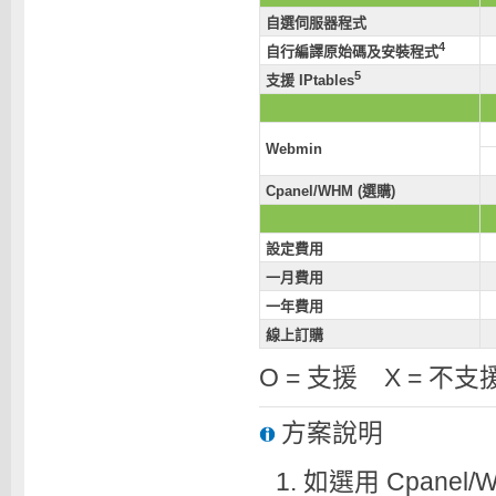
自選伺服器程式
4
自行編譯原始碼及安裝程式
5
支援 IPtables
Webmin
Cpanel/WHM (選購)
設定費用
一月費用
一年費用
線上訂購
O = 支援 X = 不支
方案說明
如選用 Cpane