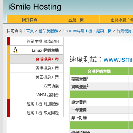
回到首頁
虛擬主機
虛擬專屬主
目前頁面：
首頁
>
產品及服務
>
Linux 半專屬主機、經銷主機
>
台灣機房 
經銷主機 服務說明
Linux 經銷主機
速度測試：
www.ismi
台灣機房方案
香港機房方案
台灣經銷主機
美國機房方案
1
硬碟空間
方案功能
2
資料流量
WHM 控制台
設定費用
經銷主機 附加服務
一年費用
經銷主機 常見問題
線上訂購