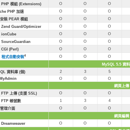
O
O
O
PHP 模組 (Extensions)
O
O
O
che PHP 加速
O
O
O
安裝 PEAR 模組
O
O
O
Zend Guard/Optimizer
O
O
O
ionCube
O
O
O
SourceGuardian
O
O
O
CGI (Perl)
4
O
O
O
P 程式自動安裝
MySQL 5.5 
2
3
5
QL 資料庫 (個)
MyAdmin
O
O
O
網頁上傳
O
O
O
FTP 上傳 (支援 SSL)
1
3
4
 FTP 帳號數
O
O
O
管理介面
網頁編輯
O
O
O
Dreamweaver