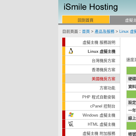
回到首頁
虛擬
目前頁面：
首頁
>
產品及服務
>
Linux 
虛擬主機 服務說明
Linux 虛擬主機
速度
台灣機房方案
香港機房方案
美國機房方案
硬碟
資料
方案功能
PHP 程式自動安裝
設定
cPanel 控制台
一年
Windows 虛擬主機
線上
HTML 虛擬主機
虛擬主機 附加服務
帳號