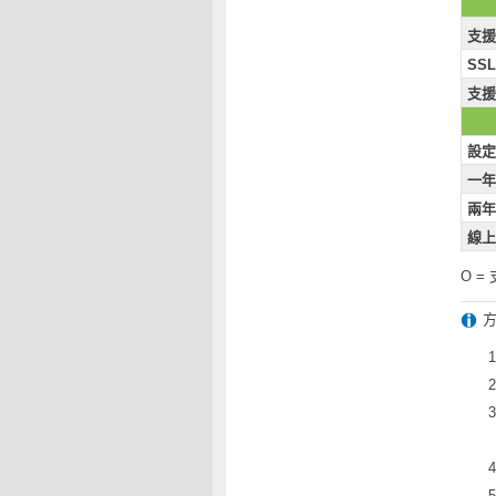
支援
SS
支援
設定
一年
兩年
線上
O =