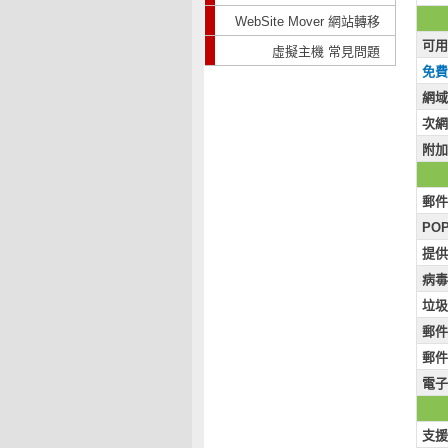
WebSite Mover 網站轉移
可用
虛擬主機 常見問題
免費
網域
次網
附加
郵件
POP
提供 
病毒
垃圾
郵件
郵件
電子
支援 