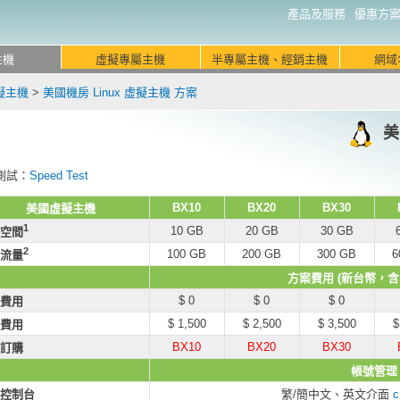
產品及服務
優惠方
主機
虛擬專屬主機
半專屬主機、經銷主機
網域
虛擬主機
>
美國機房 Linux 虛擬主機 方案
美
測試：
Speed Test
BX10
BX20
BX30
美國虛擬主機
1
10 GB
20 GB
30 GB
空間
2
100 GB
200 GB
300 GB
6
流量
方案費用 (新台幣，含 
$ 0
$ 0
$ 0
費用
$ 1,500
$ 2,500
$ 3,500
$
費用
BX10
BX20
BX30
訂購
帳號管理
控制台
繁/簡中文、英文介面