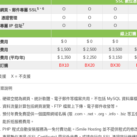
SSL 數位
5、6
O
O
O
網頁、郵件專屬 SSL
O
O
O
L 憑證管理
7
O
O
O
專屬 IP 位址
線上訂購
$ 0
$ 0
$ 0
費用
$ 1,500
$ 2,500
$ 3,500
$
費用
$ 1,350
$ 2,250
$ 3,150
$
費用 (平均/年)
BX10
BX20
BX30
訂購
 支援 X = 不支援
方案說明
硬碟空間為網頁、統計軟體、電子郵件等檔案共用，不包括 MySQL 資料庫
資料流量計算包括網頁瀏覽、FTP 檔案上下傳、電子郵件收發等。
預付年費免費提供一個國際網域名稱 (限 .com、.net、.org、.info、.biz
能折抵服務費用。
PHP 程式自動安裝服務為一免付費功能。iSmile Hosting 並不提供程式
專屬數位憑證 (SSL Certificate) 需另外收費，或請自行向 SSL 憑證發行機