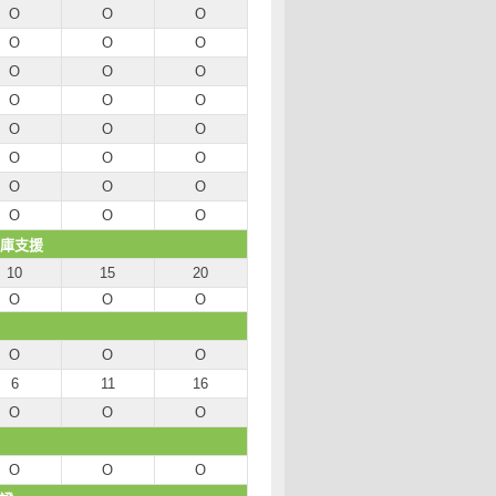
O
O
O
O
O
O
O
O
O
O
O
O
O
O
O
O
O
O
O
O
O
O
O
O
資料庫支援
10
15
20
O
O
O
O
O
O
6
11
16
O
O
O
O
O
O