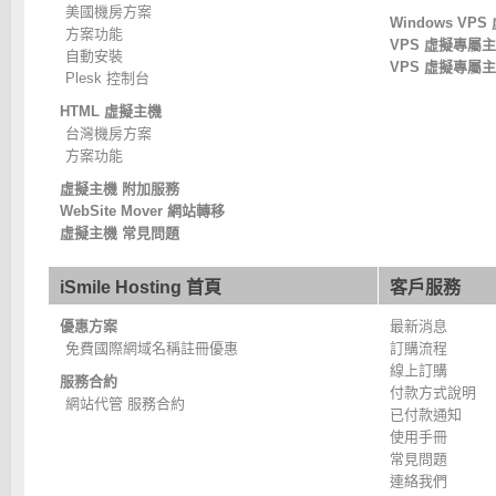
美國機房方案
Windows VP
方案功能
VPS 虛擬專屬
自動安裝
VPS 虛擬專屬
Plesk 控制台
HTML 虛擬主機
台灣機房方案
方案功能
虛擬主機 附加服務
WebSite Mover 網站轉移
虛擬主機 常見問題
iSmile Hosting 首頁
客戶服務
優惠方案
最新消息
免費國際網域名稱註冊優惠
訂購流程
線上訂購
服務合約
付款方式說明
網站代管 服務合約
已付款通知
使用手冊
常見問題
連絡我們